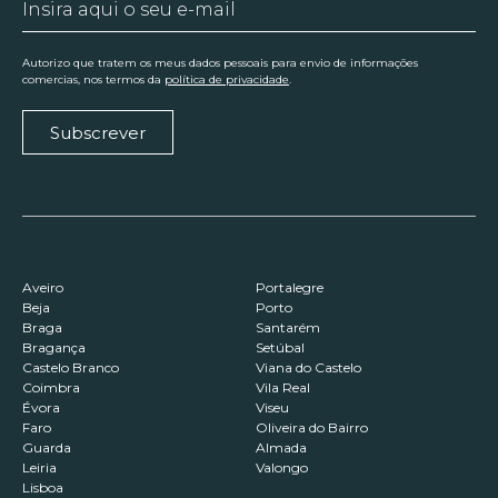
Autorizo que tratem os meus dados pessoais para envio de informações
comercias, nos termos da
política de privacidade
.
Subscrever
Aveiro
Portalegre
Beja
Porto
Braga
Santarém
Bragança
Setúbal
Castelo Branco
Viana do Castelo
Coimbra
Vila Real
Évora
Viseu
Faro
Oliveira do Bairro
Guarda
Almada
Leiria
Valongo
Lisboa