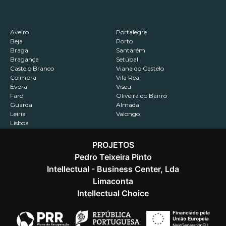
Aveiro
Portalegre
Beja
Porto
Braga
Santarém
Bragança
Setúbal
Castelo Branco
Viana do Castelo
Coimbra
Vila Real
Évora
Viseu
Faro
Oliveira do Bairro
Guarda
Almada
Leiria
Valongo
Lisboa
PROJETOS
Pedro Teixeira Pinto
Intellectual - Business Center, Lda
Contactos
Recrutamento
Política de Privacidade
Limaconta
Intellectual Choice