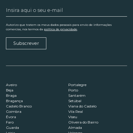
Autorizo que tratem os meus dados pessoais para envio de informações
comercias, nos termos da
política de privacidade
.
Subscrever
Aveiro
Portalegre
Beja
Porto
Braga
Santarém
Bragança
Setúbal
Castelo Branco
Viana do Castelo
Coimbra
Vila Real
Évora
Viseu
Faro
Oliveira do Bairro
Guarda
Almada
Leiria
Valongo