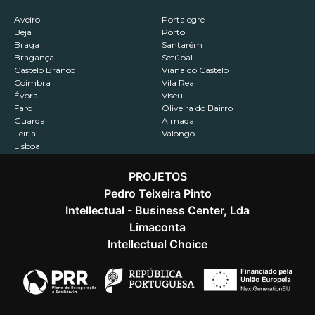
Aveiro
Portalegre
Beja
Porto
Braga
Santarém
Bragança
Setúbal
Castelo Branco
Viana do Castelo
Coimbra
Vila Real
Évora
Viseu
Faro
Oliveira do Bairro
Guarda
Almada
Leiria
Valongo
Lisboa
PROJETOS
Pedro Teixeira Pinto
Intellectual - Business Center, Lda
Contactos
Recrutamento
Política de Privacidade
Limaconta
Intellectual Choice
@2026 Capitalizar. Todos os direitos reservados.