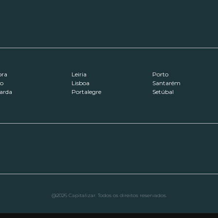
ora
Leiria
Porto
ro
Lisboa
Santarém
arda
Portalegre
Setúbal
@2026 Capitalizar. Todos os direitos reservados.