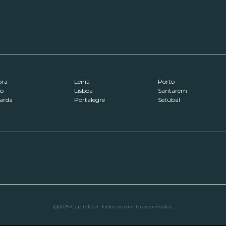
ora
Leiria
Porto
ro
Lisboa
Santarém
arda
Portalegre
Setúbal
@2026 Capitalizar. Todos os direitos reservados.