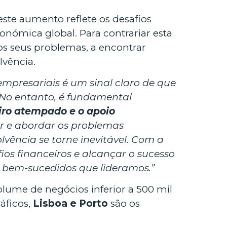
este aumento reflete os desafios
nómica global. Para contrariar esta
os seus problemas, a encontrar
lvência.
empresariais é um sinal claro de que
. No entanto, é fundamental
iro atempado e o apoio
car e abordar os problemas
vência se torne inevitável. Com a
os financeiros e alcançar o sucesso
al bem-sucedidos que lideramos.”
ume de negócios inferior a 500 mil
áficos,
Lisboa e Porto
são os