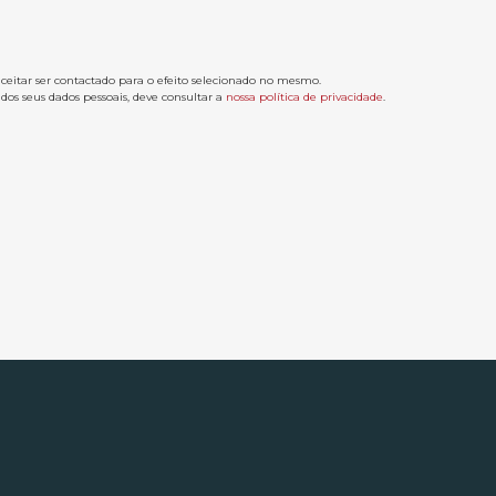
aceitar ser contactado para o efeito selecionado no mesmo.
os seus dados pessoais, deve consultar a
nossa política de privacidade
.