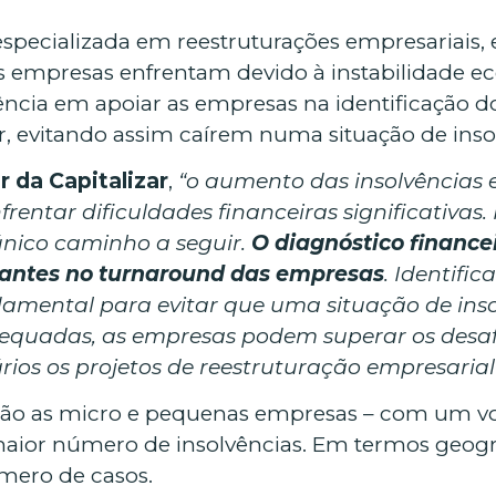
 especializada em reestruturações empresariais, 
 empresas enfrentam devido à instabilidade eco
ência em apoiar as empresas na identificação d
, evitando assim caírem numa situação de inso
r da Capitalizar
,
“o aumento das insolvências 
rentar dificuldades financeiras significativas
único caminho a seguir.
O diagnóstico finance
nantes no turnaround das empresas
. Identifi
damental para evitar que uma situação de insol
dequadas, as empresas podem superar os desafi
vários os projetos de reestruturação empresari
são as micro e pequenas empresas – com um vol
maior número de insolvências. Em termos geogr
mero de casos.