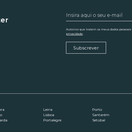
ter
Autorizo que tratem os meus dados pessoais
privacidade
.
Subscrever
ora
Leiria
Porto
ro
Lisboa
Santarém
arda
Portalegre
Setúbal