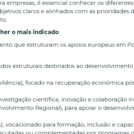
a empresas, é essencial conhecer os diferente
jetivos claros e alinhados com as prioridades 
to.
her o mais indicado
mento que estruturam os apoios europeus em Po
ndos estruturais destinados ao desenvolvimento
liência), focado na recuperação económica pós-
vestigação científica, inovação e colaboração in
lvimento Regional), para apoiar o desenvolvim
), vocacionado para formação, inclusão e capac
ecutadas ou complementadas por programas oper