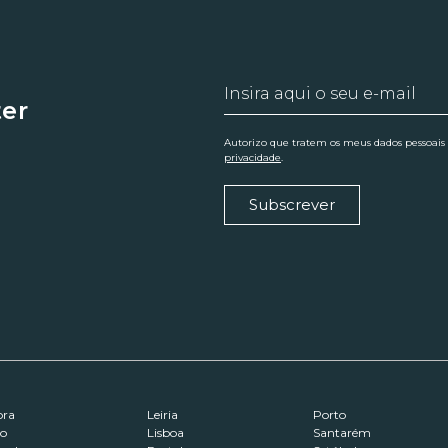
ter
Autorizo que tratem os meus dados pessoais
privacidade
.
Subscrever
ora
Leiria
Porto
ro
Lisboa
Santarém