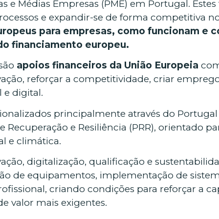
as e Médias Empresas (PME) em Portugal. Este
processos e expandir-se de forma competitiva 
Europeus para empresas, como funcionam e
do financiamento europeu.
 são
apoios financeiros da União Europeia
com
ão, reforçar a competitividade, criar emprego q
e digital.
ionalizados principalmente através do Portugal
e Recuperação e Resiliência (PRR), orientado p
l e climática.
ação, digitalização, qualificação e sustentabil
ção de equipamentos, implementação de sistemas
fissional, criando condições para reforçar a ca
de valor mais exigentes.