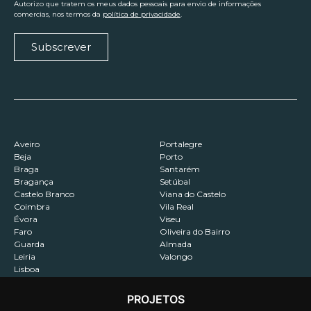
Autorizo que tratem os meus dados pessoais para envio de informações
comercias, nos termos da
política de privacidade
.
Subscrever
Aveiro
Portalegre
Beja
Porto
Braga
Santarém
Bragança
Setúbal
Castelo Branco
Viana do Castelo
Coimbra
Vila Real
Évora
Viseu
Faro
Oliveira do Bairro
Guarda
Almada
Leiria
Valongo
Lisboa
PROJETOS