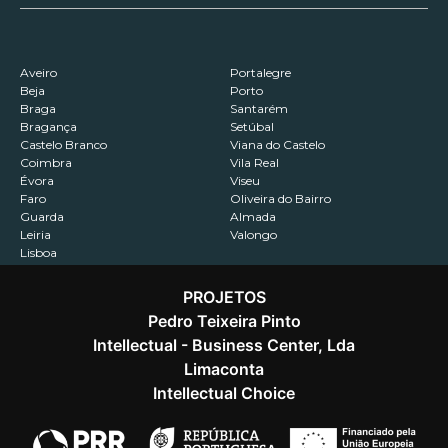
Aveiro
Portalegre
Beja
Porto
Braga
Santarém
Bragança
Setúbal
Castelo Branco
Viana do Castelo
Coimbra
Vila Real
Évora
Viseu
Faro
Oliveira do Bairro
Guarda
Almada
Leiria
Valongo
Lisboa
PROJETOS
Pedro Teixeira Pinto
Intellectual - Business Center, Lda
Contactos
Recrutamento
Política de Privacidade
Limaconta
Intellectual Choice