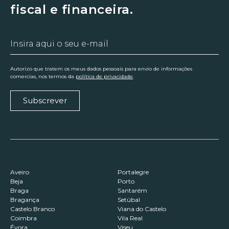
fiscal e financeira.
Autorizo que tratem os meus dados pessoais para envio de informações
comercias, nos termos da
política de privacidade
.
Subscrever
Aveiro
Portalegre
Beja
Porto
Braga
Santarém
Bragança
Setúbal
Castelo Branco
Viana do Castelo
Coimbra
Vila Real
Évora
Viseu