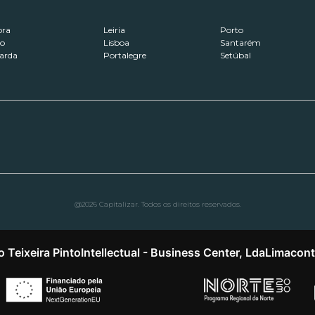
ora
Leiria
Porto
ro
Lisboa
Santarém
arda
Portalegre
Setúbal
@2026 Capitalizar. Todos os direitos reservados.
o Teixeira Pinto
Intellectual - Business Center, Lda
Limacon