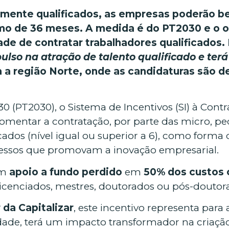
amente qualificados, as empresas poderão b
imo de 36 meses. A medida é do PT2030 e o o
e de contratar trabalhadores qualificados. P
lso na atração de talento qualificado e te
 a região Norte, onde as candidaturas são de
 (PT2030), o Sistema de Incentivos (SI) à Con
 fomentar a contratação, por parte das micro, 
dos (nível igual ou superior a 6), como forma d
essos que promovam a inovação empresarial.
um
apoio a fundo perdido
em
50% dos custos 
 licenciados, mestres, doutorados ou pós-doutor
 da Capitalizar
, este incentivo representa par
iedade, terá um impacto transformador na cria