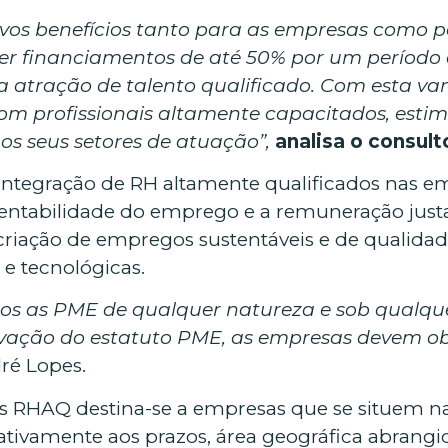
tivos benefícios tanto para as empresas como 
er financiamentos de até 50% por um período
na atração de talento qualificado. Com esta v
om profissionais altamente capacitados, esti
os seus setores de atuação”,
analisa o consult
integração de RH altamente qualificados nas em
tentabilidade do emprego e a remuneração ju
 criação de empregos sustentáveis e de qualidad
 e tecnológicas.
s as PME de qualquer natureza e sob qualque
vação do estatuto PME, as empresas devem ob
dré Lopes.
os RHAQ destina-se a empresas que se situem nas
lativamente aos prazos, área geográfica abrang