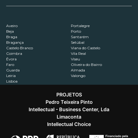
Aveiro
Portalegre
Beja
Porto
Braga
Santarém
Bragança
Setúbal
Castelo Branco
Viana do Castelo
Coimbra
Vila Real
Évora
Viseu
Faro
Oliveira do Bairro
Guarda
Almada
Leiria
Valongo
Lisboa
PROJETOS
Pedro Teixeira Pinto
Intellectual - Business Center, Lda
Contactos
Recrutamento
Política de Privacidade
Limaconta
Intellectual Choice