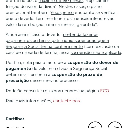
efetue no prazo
máximo de 150 meses
, a aplicar em
função do valor da dívida”. Nestes casos, o plano
prestacional também “
é suspenso
enquanto se verificar
que o devedor tem rendimentos mensais inferiores ao
valor da retribuição mínima mensal garantida”.
Ainda assim, caso o devedor
pretenda fazer os
pagamentos ou tenha património superior ao que a
Segurança Social tenha conhecimento
(com exclusão da
casa de morada de família), essa
suspensão não é aplicada
.
Por fim, nota para o facto de a
suspensão do dever de
pagamento
do valor em dívida à Segurança Social
determinar também a
suspensão do prazo de
prescrição
desse mesmo processo.
Poderão consultar mais pormenores na página
ECO
.
Para mais informações,
contacte-nos
.
Partilhar