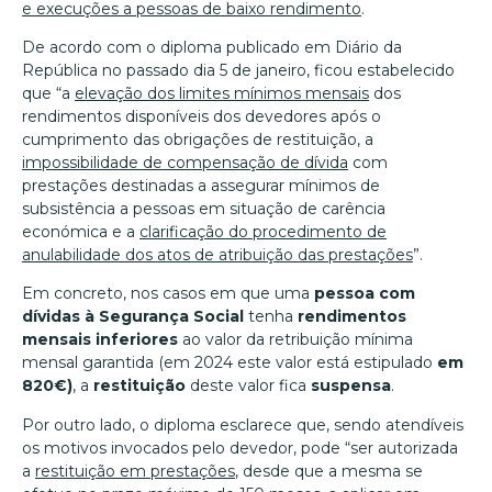
e execuções a pessoas de baixo rendimento
.
De acordo com o diploma publicado em Diário da
República no passado dia 5 de janeiro, ficou estabelecido
que “a
elevação dos limites mínimos mensais
dos
rendimentos disponíveis dos devedores após o
cumprimento das obrigações de restituição, a
impossibilidade de compensação de dívida
com
prestações destinadas a assegurar mínimos de
subsistência a pessoas em situação de carência
económica e a
clarificação do procedimento de
anulabilidade dos atos de atribuição das prestações
”.
Em concreto, nos casos em que uma
pessoa com
dívidas à Segurança Social
tenha
rendimentos
mensais inferiores
ao valor da retribuição mínima
mensal garantida (em 2024 este valor está estipulado
em
820€)
, a
restituição
deste valor fica
suspensa
.
Por outro lado, o diploma esclarece que, sendo atendíveis
os motivos invocados pelo devedor, pode “ser autorizada
a
restituição em prestações
, desde que a mesma se