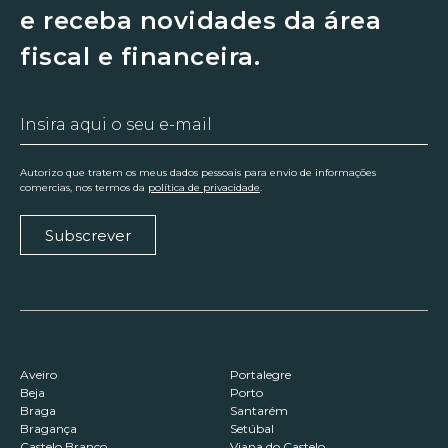
e receba novidades da área
fiscal e financeira.
Autorizo que tratem os meus dados pessoais para envio de informações
comercias, nos termos da
política de privacidade
.
Subscrever
Aveiro
Portalegre
Beja
Porto
Braga
Santarém
Bragança
Setúbal
Castelo Branco
Viana do Castelo