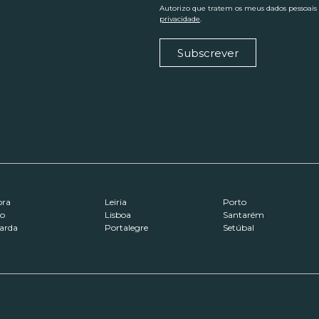
Autorizo que tratem os meus dados pessoais
privacidade
.
Subscrever
ora
Leiria
Porto
ro
Lisboa
Santarém
arda
Portalegre
Setúbal