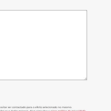
aceitar ser contactado para o efeito selecionado no mesmo.
os seus dados pessoais, deve consultar a
nossa política de privacidade
.