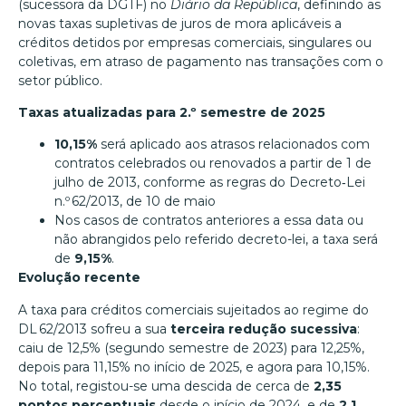
(sucessora da DGTF) no
Diário da República
, definindo as
novas taxas supletivas de juros de mora aplicáveis a
créditos detidos por empresas comerciais, singulares ou
coletivas, em atraso de pagamento nas transações com o
setor público.
Taxas atualizadas para 2.º semestre de 2025
10,15%
será aplicado aos atrasos relacionados com
contratos celebrados ou renovados a partir de 1 de
julho de 2013, conforme as regras do Decreto‑Lei
n.º 62/2013, de 10 de maio
Nos casos de contratos anteriores a essa data ou
não abrangidos pelo referido decreto-lei, a taxa será
de
9,15%
.
Evolução recente
A taxa para créditos comerciais sujeitados ao regime do
DL 62/2013 sofreu a sua
terceira redução sucessiva
:
caiu de 12,5% (segundo semestre de 2023) para 12,25%,
depois para 11,15% no início de 2025, e agora para 10,15%.
No total, registou-se uma descida de cerca de
2,35
pontos percentuais
desde o início de 2024, e de
2,1