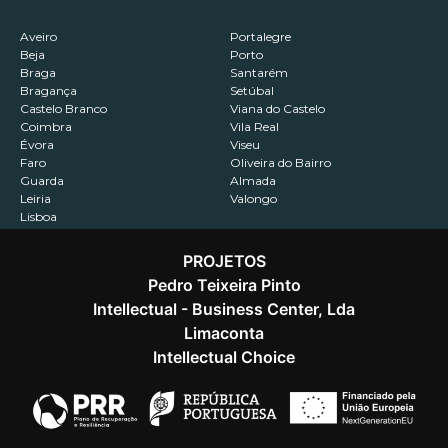
Aveiro
Portalegre
Beja
Porto
Braga
Santarém
Bragança
Setúbal
Castelo Branco
Viana do Castelo
Coimbra
Vila Real
Évora
Viseu
Faro
Oliveira do Bairro
Guarda
Almada
Leiria
Valongo
Lisboa
PROJETOS
Pedro Teixeira Pinto
Intellectual - Business Center, Lda
Contactos
Recrutamento
Política de Privacidade
Limaconta
Intellectual Choice
@2026 Capitalizar. Todos os direitos reservados.