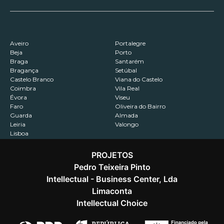
Aveiro
Portalegre
Beja
Porto
Braga
Santarém
Bragança
Setúbal
Castelo Branco
Viana do Castelo
Coimbra
Vila Real
Évora
Viseu
Faro
Oliveira do Bairro
Guarda
Almada
Leiria
Valongo
Lisboa
PROJETOS
Pedro Teixeira Pinto
Intellectual - Business Center, Lda
Contactos
Recrutamento
Política de Privacidade
Limaconta
Intellectual Choice