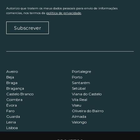
Autorizo que tratem os meus dados pessoais para envio de informações
comercias, nos termos da
política de privacidade
.
Subscrever
Aveiro
Portalegre
Beja
Porto
Braga
Santarém
Bragança
Setúbal
Castelo Branco
Viana do Castelo
Coimbra
Vila Real
Évora
Viseu
Faro
Oliveira do Bairro
Guarda
Almada
Leiria
Valongo
Lisboa