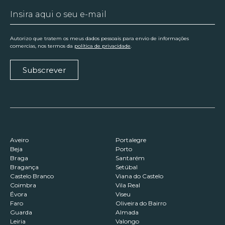
Autorizo que tratem os meus dados pessoais para envio de informações
comercias, nos termos da
política de privacidade
.
Subscrever
Aveiro
Portalegre
Beja
Porto
Braga
Santarém
Bragança
Setúbal
Castelo Branco
Viana do Castelo
Coimbra
Vila Real
Évora
Viseu
Faro
Oliveira do Bairro
Guarda
Almada
Leiria
Valongo