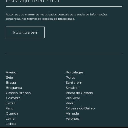
Autorizo que tratem os meus dados pessoais para envio de informações
comercias, nos termos da
política de privacidade
.
Subscrever
Aveiro
Portalegre
Beja
Porto
Braga
Santarém
Bragança
Setúbal
Castelo Branco
Viana do Castelo
Coimbra
Vila Real
Évora
Viseu
Faro
Oliveira do Bairro
Guarda
Almada
Leiria
Valongo
Lisboa