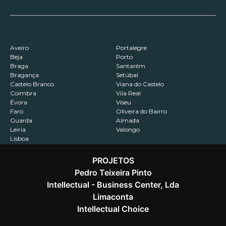
Aveiro
Portalegre
Beja
Porto
Braga
Santarém
Bragança
Setúbal
Castelo Branco
Viana do Castelo
Coimbra
Vila Real
Évora
Viseu
Faro
Oliveira do Bairro
Guarda
Almada
Leiria
Valongo
Lisboa
PROJETOS
Pedro Teixeira Pinto
Intellectual - Business Center, Lda
Contactos
Recrutamento
Política de Privacidade
Limaconta
Intellectual Choice