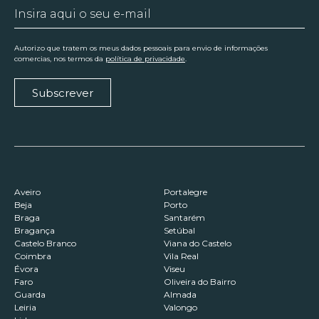
Autorizo que tratem os meus dados pessoais para envio de informações
comercias, nos termos da
política de privacidade
.
Subscrever
Aveiro
Portalegre
Beja
Porto
Braga
Santarém
Bragança
Setúbal
Castelo Branco
Viana do Castelo
Coimbra
Vila Real
Évora
Viseu
Faro
Oliveira do Bairro
Guarda
Almada
Leiria
Valongo