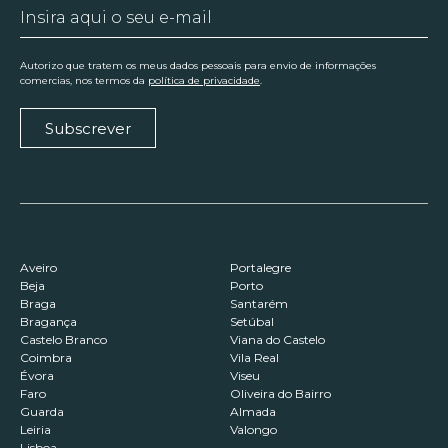
Autorizo que tratem os meus dados pessoais para envio de informações
comercias, nos termos da
política de privacidade
.
Subscrever
Aveiro
Portalegre
Beja
Porto
Braga
Santarém
Bragança
Setúbal
Castelo Branco
Viana do Castelo
Coimbra
Vila Real
Évora
Viseu
Faro
Oliveira do Bairro
Guarda
Almada
Leiria
Valongo
Lisboa