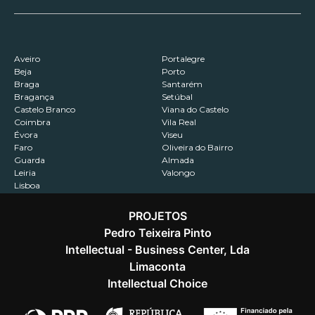
Aveiro
Portalegre
Beja
Porto
Braga
Santarém
Bragança
Setúbal
Castelo Branco
Viana do Castelo
Coimbra
Vila Real
Évora
Viseu
Faro
Oliveira do Bairro
Guarda
Almada
Leiria
Valongo
Lisboa
PROJETOS
Pedro Teixeira Pinto
Intellectual - Business Center, Lda
Contactos
Recrutamento
Política de Privacidade
Limaconta
Intellectual Choice