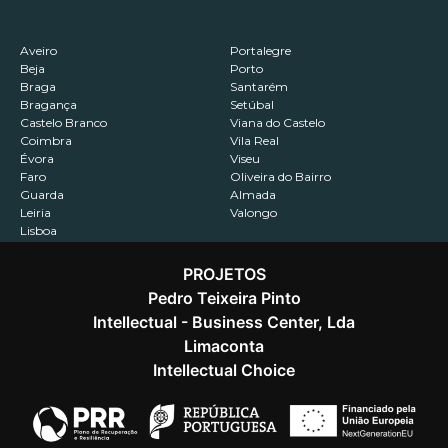
Aveiro
Portalegre
Beja
Porto
Braga
Santarém
Bragança
Setúbal
Castelo Branco
Viana do Castelo
Coimbra
Vila Real
Évora
Viseu
Faro
Oliveira do Bairro
Guarda
Almada
Leiria
Valongo
Lisboa
PROJETOS
Pedro Teixeira Pinto
Intellectual - Business Center, Lda
Contactos
Recrutamento
Política de Privacidade
Limaconta
Intellectual Choice
@2026 Capitalizar. Todos os direitos reservados.