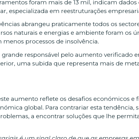
ramentos foram mais de 13 mil, indicam dados do
izar, especializada em reestruturações empresaria
vências abrangeu praticamente todos os sectore
cursos naturais e energias e ambiente foram os 
 menos processos de insolvência.
i a grande responsável pelo aumento verificado
terior, uma subida que representa mais de met
, este aumento reflete os desafios económicos e
nómica global. Para contrariar esta tendência, 
problemas, a encontrar soluções que lhe permi
riais é um sinal claro de que as empresas em