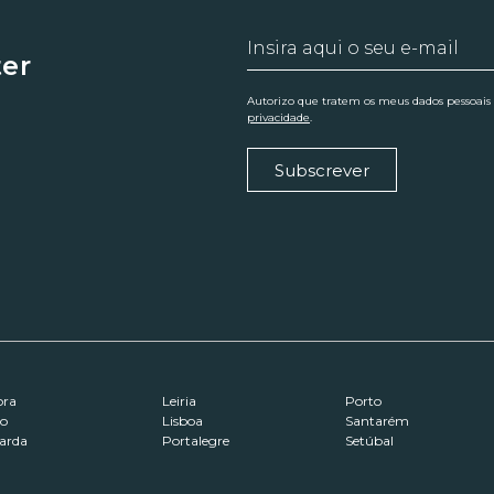
ter
Autorizo que tratem os meus dados pessoais
privacidade
.
Subscrever
ora
Leiria
Porto
ro
Lisboa
Santarém
arda
Portalegre
Setúbal