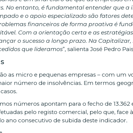
ivas. No entanto, é fundamental entender que a
empado e o apoio especializado são fatores de
 problemas financeiros de forma proativa é fu
evitável. Com a orientação certa e as estraté
ançar o sucesso a longo prazo. Na Capitalizar, 
cedidos que lideramos
”, salienta José Pedro Pais
as
são as micro e pequenas empresas – com um vol
aior número de insolvências. Em termos geográfi
casos.
mos números apontam para o fecho de 13.362 e
etuadas pelo registo comercial, pelo que, face 
do ano consecutivo de subida deste indicador.