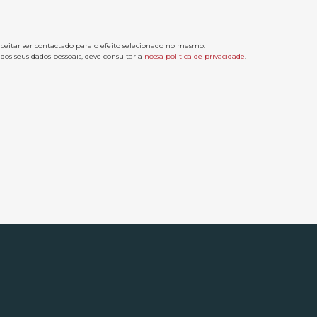
aceitar ser contactado para o efeito selecionado no mesmo.
os seus dados pessoais, deve consultar a
nossa política de privacidade
.