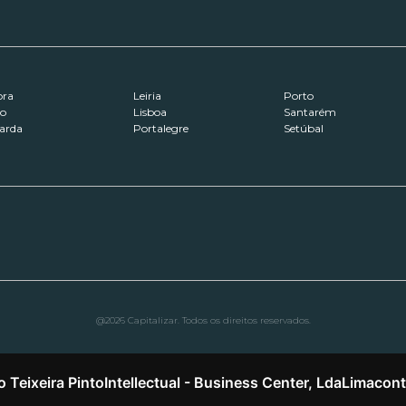
ora
Leiria
Porto
ro
Lisboa
Santarém
arda
Portalegre
Setúbal
@2026 Capitalizar. Todos os direitos reservados.
o Teixeira Pinto
Intellectual - Business Center, Lda
Limacon