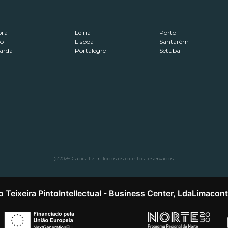
ora
Leiria
Porto
ro
Lisboa
Santarém
arda
Portalegre
Setúbal
@2026 Capitalizar. Todos os direitos reservados.
o Teixeira Pinto
Intellectual - Business Center, Lda
Limacon