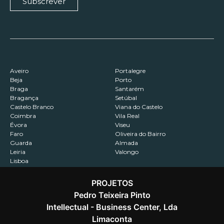
Subscrever
Aveiro
Portalegre
Beja
Porto
Braga
Santarém
Bragança
Setúbal
Castelo Branco
Viana do Castelo
Coimbra
Vila Real
Évora
Viseu
Faro
Oliveira do Bairro
Guarda
Almada
Leiria
Valongo
Lisboa
PROJETOS
Pedro Teixeira Pinto
Intellectual - Business Center, Lda
Contactos
Recrutamento
Política de Privacidade
Limaconta