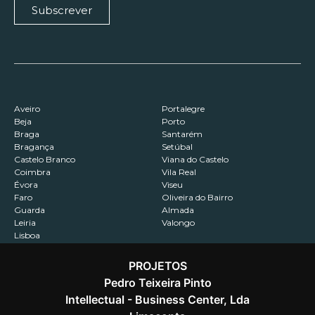
Subscrever
Aveiro
Portalegre
Beja
Porto
Braga
Santarém
Bragança
Setúbal
Castelo Branco
Viana do Castelo
Coimbra
Vila Real
Évora
Viseu
Faro
Oliveira do Bairro
Guarda
Almada
Leiria
Valongo
Lisboa
PROJETOS
Pedro Teixeira Pinto
Intellectual - Business Center, Lda
Contactos
Recrutamento
Política de Privacidade