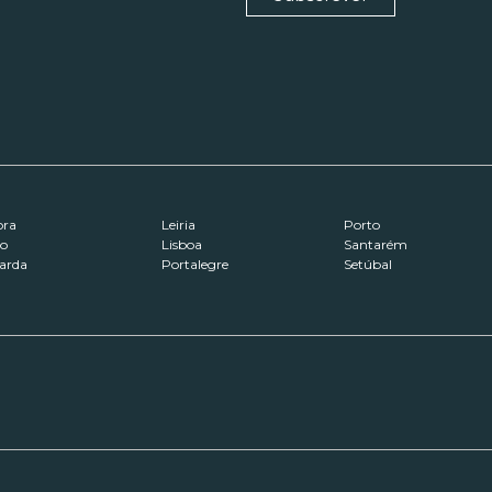
ora
Leiria
Porto
ro
Lisboa
Santarém
arda
Portalegre
Setúbal