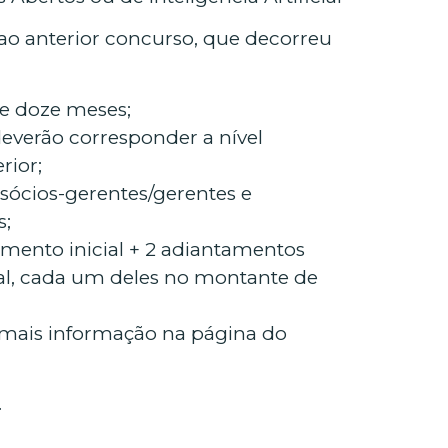
 ao anterior concurso, que decorreu
e doze meses;
everão corresponder a nível
rior;
ócios-gerentes/gerentes e
s;
ento inicial + 2 adiantamentos
al, cada um deles no montante de
e mais informação na página do
.