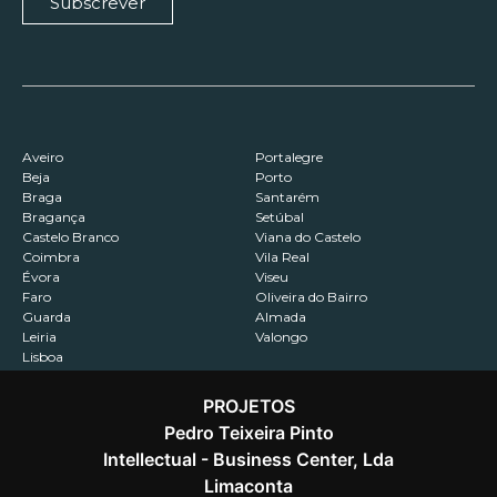
Subscrever
Aveiro
Portalegre
Beja
Porto
Braga
Santarém
Bragança
Setúbal
Castelo Branco
Viana do Castelo
Coimbra
Vila Real
Évora
Viseu
Faro
Oliveira do Bairro
Guarda
Almada
Leiria
Valongo
Lisboa
PROJETOS
Pedro Teixeira Pinto
Intellectual - Business Center, Lda
Contactos
Recrutamento
Política de Privacidade
Limaconta