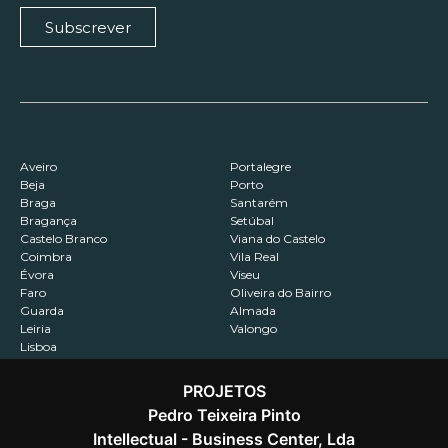
Subscrever
Aveiro
Portalegre
Beja
Porto
Braga
Santarém
Bragança
Setúbal
Castelo Branco
Viana do Castelo
Coimbra
Vila Real
Évora
Viseu
Faro
Oliveira do Bairro
Guarda
Almada
Leiria
Valongo
Lisboa
PROJETOS
Pedro Teixeira Pinto
Intellectual - Business Center, Lda
Contactos
Recrutamento
Política de Privacidade