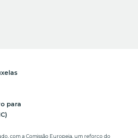
uxelas
ro para
FIC)
studo, com a Comissão Europeia, um reforço do